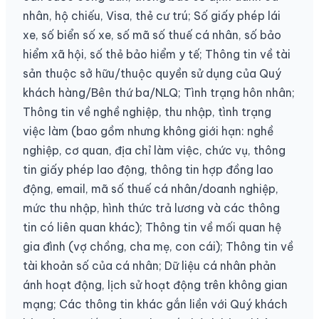
nhân, hộ chiếu, Visa, thẻ cư trú; Số giấy phép lái
xe, số biển số xe, số mã số thuế cá nhân, số bảo
hiểm xã hội, số thẻ bảo hiểm y tế; Thông tin về tài
sản thuộc sở hữu/thuộc quyền sử dụng của Quý
khách hàng/Bên thứ ba/NLQ; Tình trạng hôn nhân;
Thông tin về nghề nghiệp, thu nhập, tình trạng
việc làm (bao gồm nhưng không giới hạn: nghề
nghiệp, cơ quan, địa chỉ làm việc, chức vụ, thông
tin giấy phép lao động, thông tin hợp đồng lao
động, email, mã số thuế cá nhân/doanh nghiệp,
mức thu nhập, hình thức trả lương và các thông
tin có liên quan khác); Thông tin về mối quan hệ
gia đình (vợ chồng, cha mẹ, con cái); Thông tin về
tài khoản số của cá nhân; Dữ liệu cá nhân phản
ánh hoạt động, lịch sử hoạt động trên không gian
mạng; Các thông tin khác gắn liền với Quý khách