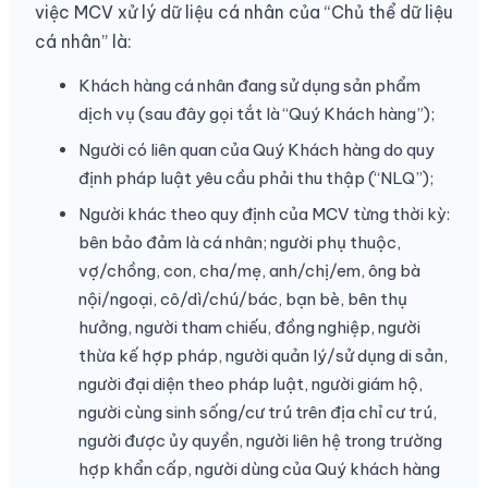
việc MCV xử lý dữ liệu cá nhân của “Chủ thể dữ liệu
cá nhân” là:
Khách hàng cá nhân đang sử dụng sản phẩm
dịch vụ (sau đây gọi tắt là “Quý Khách hàng”);
Người có liên quan của Quý Khách hàng do quy
định pháp luật yêu cầu phải thu thập (“NLQ”);
Người khác theo quy định của MCV từng thời kỳ:
bên bảo đảm là cá nhân; người phụ thuộc,
vợ/chồng, con, cha/mẹ, anh/chị/em, ông bà
nội/ngoại, cô/dì/chú/bác, bạn bè, bên thụ
hưởng, người tham chiếu, đồng nghiệp, người
thừa kế hợp pháp, người quản lý/sử dụng di sản,
người đại diện theo pháp luật, người giám hộ,
người cùng sinh sống/cư trú trên địa chỉ cư trú,
người được ủy quyền, người liên hệ trong trường
hợp khẩn cấp, người dùng của Quý khách hàng