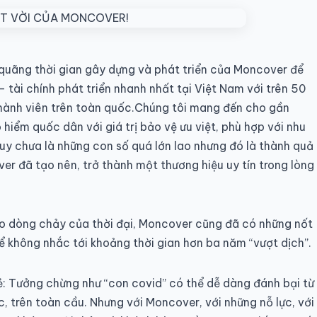
quãng thời gian gây dựng và phát triển của Moncover để
 tài chính phát triển nhanh nhất tại Việt Nam với trên 50
thành viên trên toàn quốc.Chúng tôi mang đến cho gần
iểm quốc dân với giá trị bảo vệ ưu việt, phù hợp với nhu
uy chưa là những con số quá lớn lao nhưng đó là thành quả
r đã tạo nên, trở thành một thương hiệu uy tín trong lòng
heo dòng chảy của thời đại, Moncover cũng đã có những nốt
ể không nhắc tới khoảng thời gian hơn ba năm “vượt dịch”.
 Tưởng chừng như “con covid” có thể dễ dàng đánh bại từ
c, trên toàn cầu. Nhưng với Moncover, với những nỗ lực, với