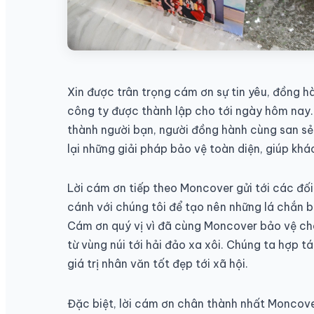
Xin được trân trọng cám ơn sự tin yêu, đồng 
công ty được thành lập cho tới ngày hôm nay.
thành người bạn, người đồng hành cùng san sẻ
lại những giải pháp bảo vệ toàn diện, giúp khá
Lời cám ơn tiếp theo Moncover gửi tới các đối
cánh với chúng tôi để tạo nên những lá chắn 
Cám ơn quý vị vì đã cùng Moncover bảo vệ cho
từ vùng núi tới hải đảo xa xôi. Chúng ta hợp t
giá trị nhân văn tốt đẹp tới xã hội.
Đặc biệt, lời cám ơn chân thành nhất Moncove