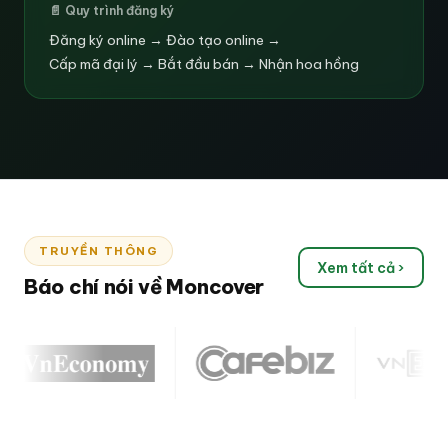
📄 Quy trình đăng ký
Đăng ký online → Đào tạo online →
Cấp mã đại lý → Bắt đầu bán → Nhận hoa hồng
TRUYỀN THÔNG
Xem tất cả ›
Báo chí nói về Moncover