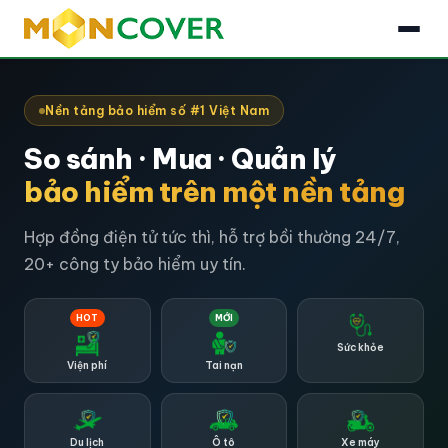
Nền tảng bảo hiểm số #1 Việt Nam
So sánh · Mua · Quản lý
bảo hiểm trên một nền tảng
Hợp đồng điện tử tức thì, hỗ trợ bồi thường 24/7,
20+ công ty bảo hiểm uy tín.
HOT
MỚI
Sức khỏe
Viện phí
Tai nạn
Du lịch
Ô tô
Xe máy