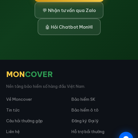
bản thân và
gia đình?
Chọn cách phù hợp nhất với bạn — AI tư vấn, mua
online, hoặc qua Zalo
🛒 Mua bảo hiểm online
💬 Nhận tư vấn qua Zalo
🤖 Hỏi Chatbot MonHI
MON
COVER