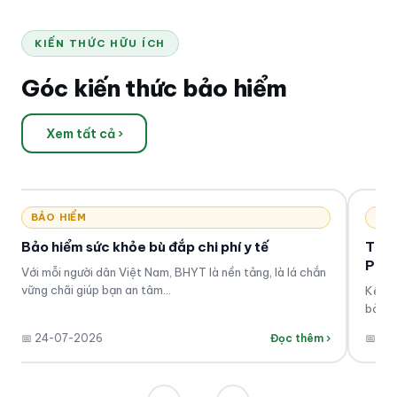
KIẾN THỨC HỮU ÍCH
Góc kiến thức bảo hiểm
Xem tất cả ›
BẢO
Thôn
Pro 
Kể từ
bảo h