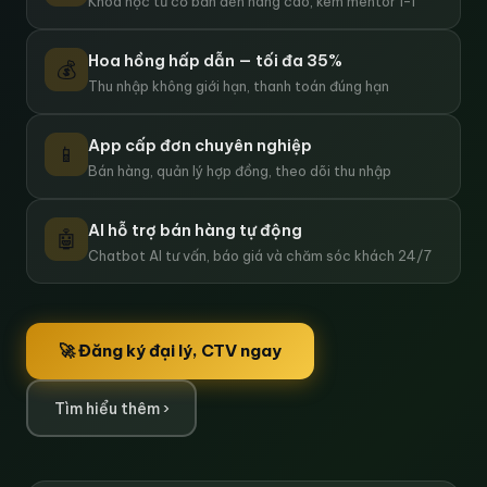
Khóa học từ cơ bản đến nâng cao, kèm mentor 1-1
Hoa hồng hấp dẫn — tối đa 35%
💰
Thu nhập không giới hạn, thanh toán đúng hạn
App cấp đơn chuyên nghiệp
📱
Bán hàng, quản lý hợp đồng, theo dõi thu nhập
AI hỗ trợ bán hàng tự động
🤖
Chatbot AI tư vấn, báo giá và chăm sóc khách 24/7
🚀 Đăng ký đại lý, CTV ngay
Tìm hiểu thêm ›