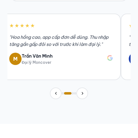
★★★★★
★
"Hoa hồng cao, app cấp đơn dễ dùng. Thu nhập
"Bảo
tăng gần gấp đôi so với trước khi làm đại lý."
tiếp
Trần Văn Minh
M
H
Đại lý Moncover
‹
›