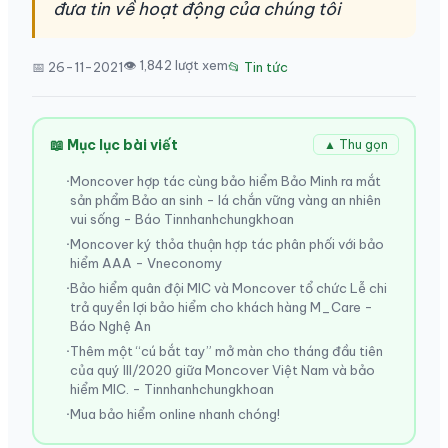
đưa tin về hoạt động của chúng tôi
👁 1,842 lượt xem
📅 26-11-2021
📂 Tin tức
📖 Mục lục bài viết
▲ Thu gọn
Moncover hợp tác cùng bảo hiểm Bảo Minh ra mắt
sản phẩm Bảo an sinh - lá chắn vững vàng an nhiên
vui sống - Báo Tinnhanhchungkhoan
Moncover ký thỏa thuận hợp tác phân phối với bảo
hiểm AAA - Vneconomy
Bảo hiểm quân đội MIC và Moncover tổ chức Lễ chi
trả quyền lợi bảo hiểm cho khách hàng M_Care -
Báo Nghệ An
Thêm một “cú bắt tay” mở màn cho tháng đầu tiên
của quý III/2020 giữa Moncover Việt Nam và bảo
hiểm MIC. - Tinnhanhchungkhoan
Mua bảo hiểm online nhanh chóng!