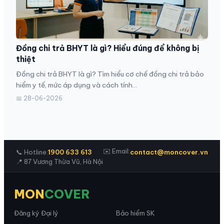
Đồng chi trả BHYT là gì? Hiểu đúng để không bị
thiệt
Đồng chi trả BHYT là gì? Tìm hiểu cơ chế đồng chi trả bảo
hiểm y tế, mức áp dụng và cách tính...
📅 28-06-2026
✉️ Email:
📞 Hotline:
1900 633 613
contact@moncover.vn
📍 87 Vương Thừa Vũ, Hà Nội
MON
COVER
Đăng ký Đại lý
Bảo hiểm SK