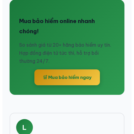
Mua bảo hiểm online nhanh
chóng!
So sánh giá từ 20+ hãng bảo hiểm uy tín.
Hợp đồng điện tử tức thì, hỗ trợ bồi
thường 24/7.
🛒 Mua bảo hiểm ngay
L