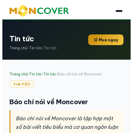
Tin tức
🛒 Mua ngay
Trang chủ
›
Tin tức
›
Tin tức
Trang chủ
›
Tin tức
›
Tin tức
›
Báo chí nói về Moncover...
TIN TỨC
Báo chí nói về Moncover
Báo chí nói về Moncover là tập hợp một
số bài viết tiêu biểu mà cơ quan ngôn luận