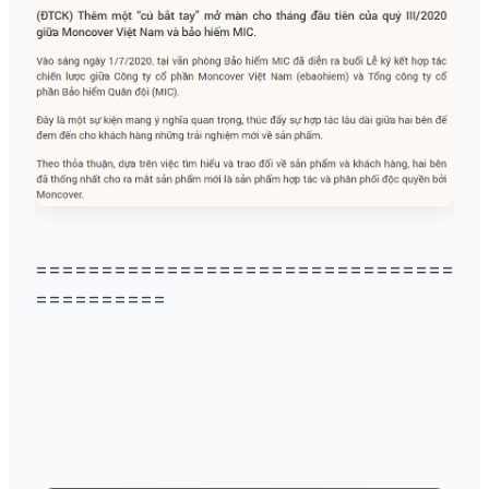
================================
==========