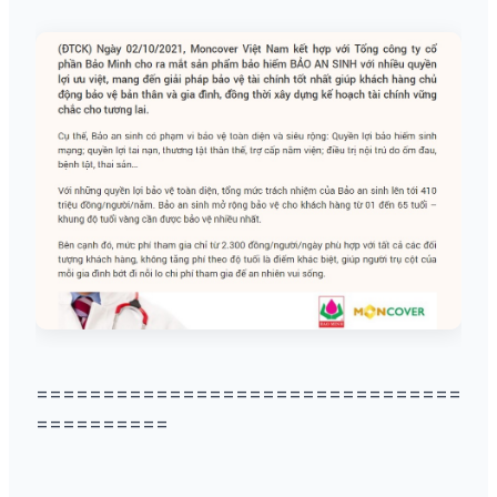
================================
==========