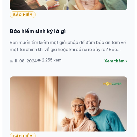
BẢO HIỂM
Bảo hiểm sinh kỳ là gì
Bạn muốn tìm kiếm một giải pháp để đảm bảo an tâm về
mặt tài chính khi về già hoặc khi có rủi ro xảy ra? Bảo
hiểm sinh kỳ chính là lựa chọn hoàn hảo...
👁 2,255 xem
📅 11-08-2024
Xem thêm ›
BẢO HIỂM