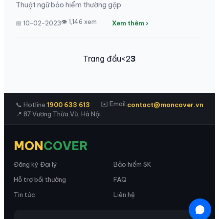
Thuật ngữ bảo hiểm thường gặp
👁 1,146 xem
📅 10-02-2023
Xem thêm ›
Trang đầu
<
2
3
✉️ Email:
📞 Hotline:
1900 633 613
contact@moncover.vn
📍 87 Vương Thừa Vũ, Hà Nội
MON
COVER
Đăng ký Đại lý
Bảo hiểm SK
Hỗ trợ bồi thường
FAQ
Tin tức
Liên hệ