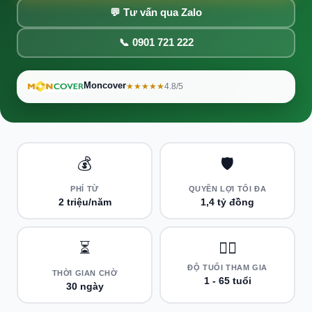
💬 Tư vấn qua Zalo
📞 0901 721 222
Moncover
★★★★★
4.8/5
💰
🛡️
PHÍ TỪ
QUYỀN LỢI TỐI ĐA
2 triệu/năm
1,4 tỷ đồng
⏳
👨‍⚕️
ĐỘ TUỔI THAM GIA
THỜI GIAN CHỜ
1 - 65 tuổi
30 ngày