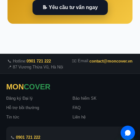
📝 Yêu cầu tư vấn ngay
✉️ Email:
📞 Hotline:
0901 721 222
contact@moncover.vn
📍 87 Vương Thừa Vũ, Hà Nội
MON
COVER
Đăng ký Đại lý
Bảo hiểm SK
Hỗ trợ bồi thường
FAQ
Tin tức
Liên hệ
📞
0901 721 222