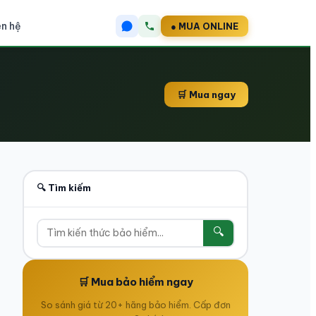
ên hệ
● MUA ONLINE
🛒 Mua ngay
🔍 Tìm kiếm
🔍
🛒 Mua bảo hiểm ngay
So sánh giá từ 20+ hãng bảo hiểm. Cấp đơn