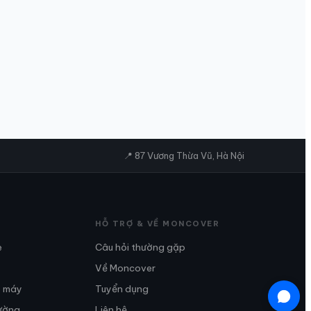
📍 87 Vương Thừa Vũ, Hà Nội
HỖ TRỢ & VỀ MONCOVER
e
Câu hỏi thường gặp
Về Moncover
e máy
Tuyển dụng
ường
Liên hệ