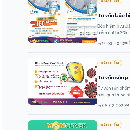
BẢO HIỂM
Tư vấn bảo h
Bảo hiểm bưu đi
hiểm chỉ từ 30k, 
👁
📅 17-03-2020
BẢO HIỂM
Tư vấn sản 
Tư vấn sản phẩm
hiệu quả trước rủ
👁
📅 09-02-2020
BẢO HIỂM