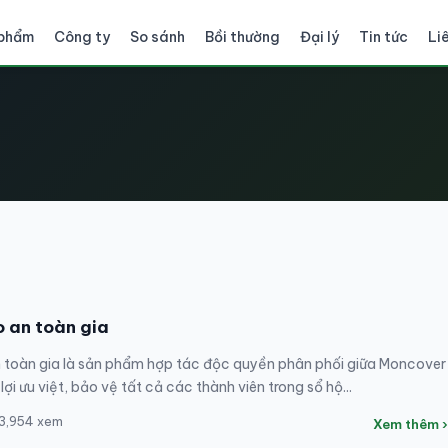
 phẩm
Công ty
So sánh
Bồi thường
Đại lý
Tin tức
Li
 an toàn gia
 toàn gia là sản phẩm hợp tác độc quyền phân phối giữa Moncover
lợi ưu việt, bảo vệ tất cả các thành viên trong sổ hộ...
 3,954 xem
Xem thêm ›