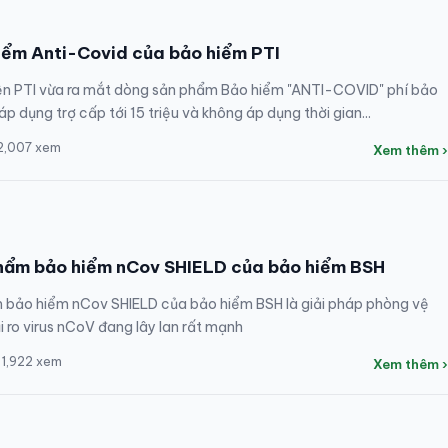
iểm Anti-Covid của bảo hiểm PTI
ện PTI vừa ra mắt dòng sản phẩm Bảo hiểm "ANTI-COVID" phí bảo
áp dụng trợ cấp tới 15 triệu và không áp dụng thời gian...
 2,007 xem
Xem thêm ›
phẩm bảo hiểm nCov SHIELD của bảo hiểm BSH
 bảo hiểm nCov SHIELD của bảo hiểm BSH là giải pháp phòng vệ
i ro virus nCoV đang lây lan rất mạnh
 1,922 xem
Xem thêm ›