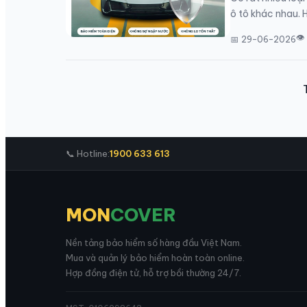
ô tô khác nhau.
👁
📅 29-06-2026
📞 Hotline:
1900 633 613
MON
COVER
Nền tảng bảo hiểm số hàng đầu Việt Nam.
Mua và quản lý bảo hiểm hoàn toàn online.
Hợp đồng điện tử, hỗ trợ bồi thường 24/7.