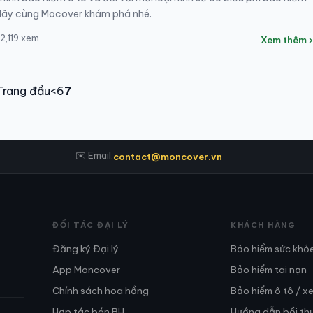
 Hãy cùng Mocover khám phá nhé.
 2,119 xem
Xem thêm ›
Trang đầu
<
6
7
✉️ Email:
contact@moncover.vn
ĐỐI TÁC ĐẠI LÝ
KHÁCH HÀNG
Đăng ký Đại lý
Bảo hiểm sức khỏ
App Moncover
Bảo hiểm tai nạn
Chính sách hoa hồng
Bảo hiểm ô tô / x
Hợp tác bán BH
Hướng dẫn bồi th