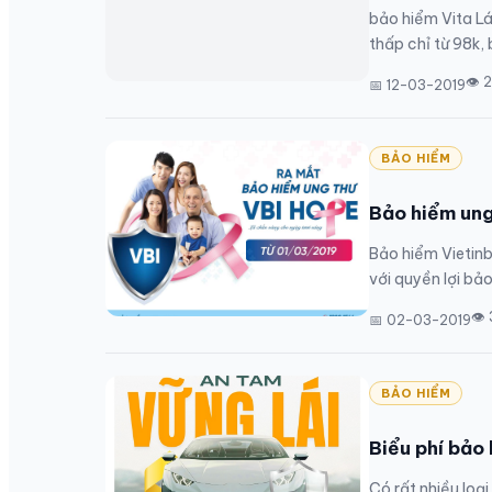
bảo hiểm Vita Lá
thấp chỉ từ 98k,
👁 
📅 12-03-2019
BẢO HIỂM
Bảo hiểm ung
Bảo hiểm Vietinb
với quyền lợi bả
👁
📅 02-03-2019
BẢO HIỂM
Biểu phí bảo
Có rất nhiều loại