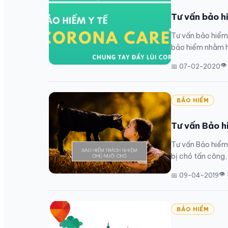
Tư vấn bảo 
Tư vấn bảo hiểm
bảo hiểm nhằm hỗ 
👁
📅 07-02-2020
BẢO HIỂM
Tư vấn Bảo h
Tư vấn Bảo hiểm
bị chó tấn công, 
👁
📅 09-04-2019
BẢO HIỂM