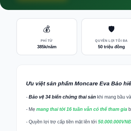
💰
🛡️
PHÍ TỪ
QUYỀN LỢI TỐI ĐA
385k/năm
50 triệu đồng
Ưu việt sản phẩm Moncare Eva Bảo hiể
-
Bảo vệ 34 biến chứng thai sản
khi mang bầu và
- Mẹ
mang thai tới 16 tuần vẫn có thể tham gia
b
- Quyền lợi trợ cấp tiền mặt lên tới
50.000.000VN