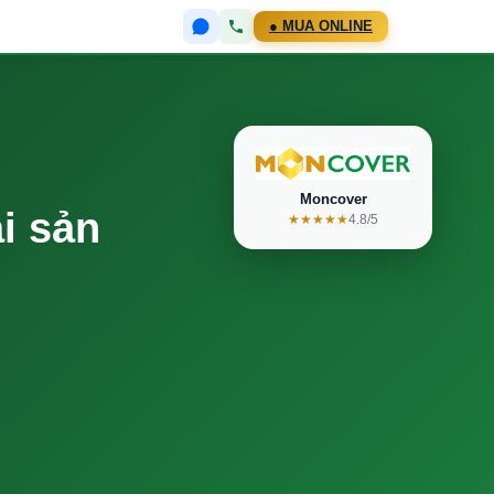
● MUA ONLINE
Moncover
i sản
★★★★★
4.8/5