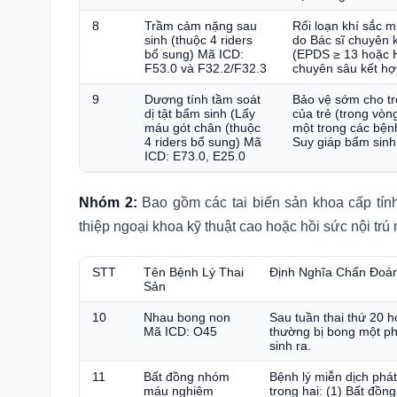
8
Trầm cảm nặng sau
Rối loạn khí sắc 
sinh (thuộc 4 riders
do Bác sĩ chuyên 
bổ sung) Mã ICD:
(EPDS ≥ 13 hoặc H
F53.0 và F32.2/F32.3
chuyên sâu kết hợ
9
Dương tính tầm soát
Bảo vệ sớm cho trẻ
dị tật bẩm sinh (Lấy
của trẻ (trong vò
máu gót chân (thuộc
một trong các bện
4 riders bổ sung) Mã
Suy giáp bẩm sinh
ICD: E73.0, E25.0
Nhóm 2:
Bao gồm các tai biến sản khoa cấp tính
thiệp ngoại khoa kỹ thuật cao hoặc hồi sức nội trú
STT
Tên Bệnh Lý Thai
Định Nghĩa Chẩn Đoán
Sản
10
Nhau bong non
Sau tuần thai thứ 20 h
Mã ICD: O45
thường bị bong một phầ
sinh ra.
11
Bất đồng nhóm
Bệnh lý miễn dịch phá
máu nghiêm
trong hai: (1) Bất đồn