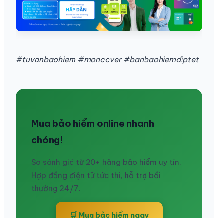
#tuvanbaohiem #moncover #banbaohiemdiptet
Mua bảo hiểm online nhanh
chóng!
So sánh giá từ 20+ hãng bảo hiểm uy tín.
Hợp đồng điện tử tức thì, hỗ trợ bồi
thường 24/7.
🛒 Mua bảo hiểm ngay