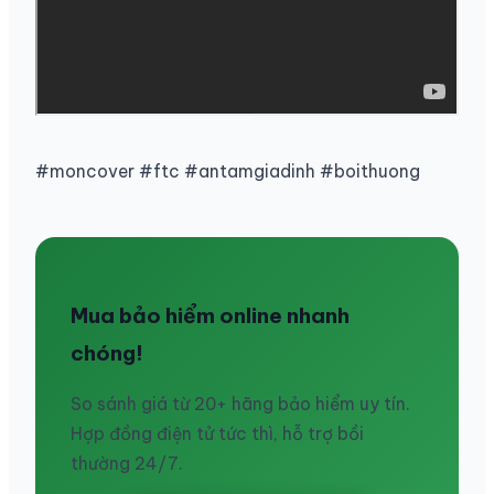
#moncover #ftc #antamgiadinh #boithuong
Mua bảo hiểm online nhanh
chóng!
So sánh giá từ 20+ hãng bảo hiểm uy tín.
Hợp đồng điện tử tức thì, hỗ trợ bồi
thường 24/7.