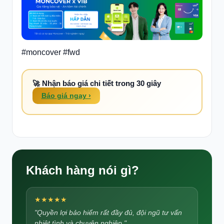
#moncover #fwd
🚀 Nhận báo giá chi tiết trong 30 giây
Báo giá ngay ›
Khách hàng nói gì?
★★★★★
"Quyền lợi bảo hiểm rất đầy đủ, đội ngũ tư vấn
nhiệt tình và chuyên nghiệp."