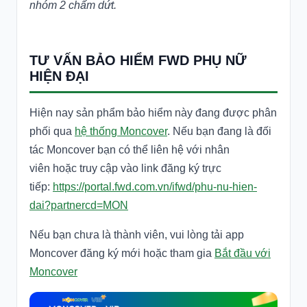
nhóm 2 chấm dứt.
TƯ VẤN BẢO HIỂM FWD PHỤ NỮ
HIỆN ĐẠI
Hiện nay sản phẩm bảo hiểm này
đang được phân
phối qua
hệ thống Moncover
. Nếu bạn đang là đối
tác Moncover bạn có thể liên hệ với nhân
viên hoặc truy cập vào link đăng ký trực
tiếp:
https://portal.fwd.com.vn/ifwd/phu-nu-hien-
dai?partnercd=MON
Nếu bạn chưa là thành viên, vui lòng tải app
Moncover đăng ký mới hoặc tham gia
Bắt đầu với
Moncover