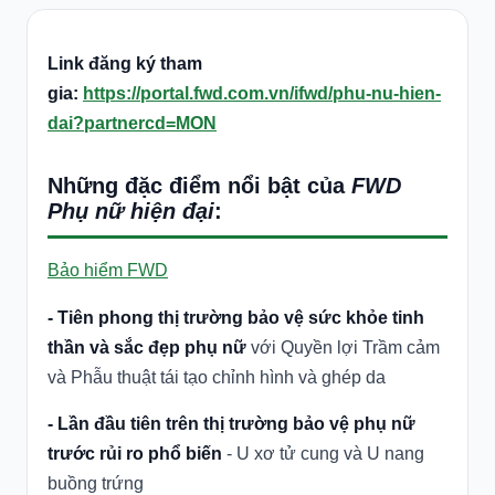
Link đăng ký tham
gia:
https://portal.fwd.com.vn/ifwd/phu-nu-hien-
dai?partnercd=MON
Những đặc điểm nổi bật của
FWD
Phụ nữ hiện đại
:
Bảo hiểm FWD
- Tiên phong thị trường bảo vệ sức khỏe tinh
thần và sắc đẹp phụ nữ
với Quyền lợi Trầm cảm
và Phẫu thuật tái tạo chỉnh hình và ghép da
- Lần đầu tiên trên thị trường bảo vệ phụ nữ
trước rủi ro phổ biến
- U xơ tử cung và U nang
buồng trứng