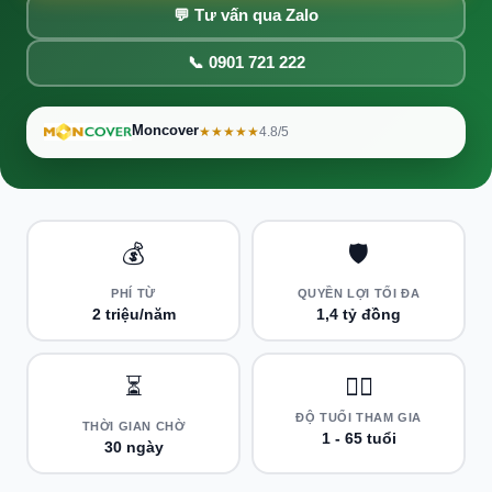
💬 Tư vấn qua Zalo
📞 0901 721 222
Moncover
★★★★★
4.8/5
💰
🛡️
PHÍ TỪ
QUYỀN LỢI TỐI ĐA
2 triệu/năm
1,4 tỷ đồng
⏳
👨‍⚕️
ĐỘ TUỔI THAM GIA
THỜI GIAN CHỜ
1 - 65 tuổi
30 ngày