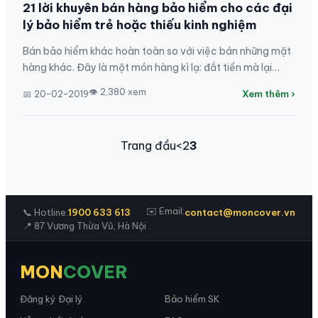
21 lời khuyên bán hàng bảo hiểm cho các đại
lý bảo hiểm trẻ hoặc thiếu kinh nghiệm
Bán bảo hiểm khác hoàn toàn so với việc bán những mặt
hàng khác. Đây là một món hàng kì lạ: đắt tiền mà lại
không thể nhìn thấy, chạm hoặc cầm nắm...
👁 2,380 xem
📅 20-02-2019
Xem thêm ›
Trang đầu
<
2
3
✉️ Email:
📞 Hotline:
1900 633 613
contact@moncover.vn
📍 87 Vương Thừa Vũ, Hà Nội
MON
COVER
Đăng ký Đại lý
Bảo hiểm SK