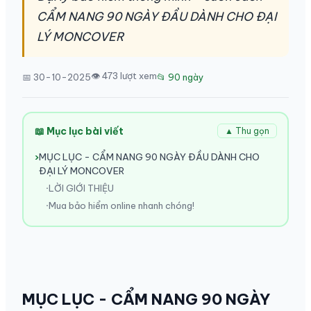
CẨM NANG 90 NGÀY ĐẦU DÀNH CHO ĐẠI
LÝ MONCOVER
👁 473 lượt xem
📅 30-10-2025
📂 90 ngày
📖 Mục lục bài viết
▲ Thu gọn
MỤC LỤC - CẨM NANG 90 NGÀY ĐẦU DÀNH CHO
ĐẠI LÝ MONCOVER
LỜI GIỚI THIỆU
Mua bảo hiểm online nhanh chóng!
MỤC LỤC - CẨM NANG 90 NGÀY