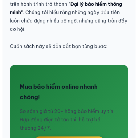
trên hành trình trở thành
"Đại lý bảo hiểm thông
minh"
. Chúng tôi hiểu rằng những ngày đầu tiên
luôn chứa đựng nhiều bỡ ngỡ, nhưng cũng tràn đầy
cơ hội.
Cuốn sách này sẽ dẫn dắt bạn từng bước:
Mua bảo hiểm online nhanh
chóng!
So sánh giá từ 20+ hãng bảo hiểm uy tín.
Hợp đồng điện tử tức thì, hỗ trợ bồi
thường 24/7.