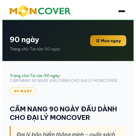
90 ngày
🛒 Mua ngay
Trang chủ
›
Tin tức
›
90 ngày
Trang chủ
›
Tin tức
›
90 ngày
›
CẨM NANG 90 NGÀY ĐẦU DÀNH CHO ĐẠI LÝ MONCOVER...
90 NGÀY
CẨM NANG 90 NGÀY ĐẦU DÀNH
CHO ĐẠI LÝ MONCOVER
Đại lý bảo hiểm thông minh - cuốn sách