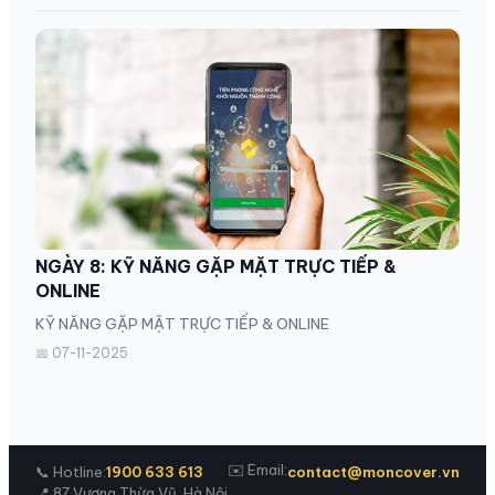
NGÀY 8: KỸ NĂNG GẶP MẶT TRỰC TIẾP &
ONLINE
KỸ NĂNG GẶP MẶT TRỰC TIẾP & ONLINE
📅 07-11-2025
✉️ Email:
📞 Hotline:
1900 633 613
contact@moncover.vn
📍 87 Vương Thừa Vũ, Hà Nội