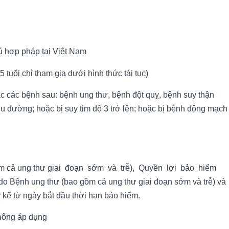
ú hợp pháp tại Việt Nam
 tuổi chỉ tham gia dưới hình thức tái tục)
c các bệnh sau: bệnh ung thư, bệnh đột quỵ, bệnh suy thận
ểu đường; hoặc bị suy tim độ 3 trở lên; hoặc bị bệnh động mạch
ồm cả ung thư giai đoạn sớm và trễ), Quyền lợi bảo hiểm
 Bệnh ung thư (bao gồm cả ung thư giai đoạn sớm và trễ) và
 kể từ ngày bắt đầu thời hạn bảo hiểm.
Không áp dụng