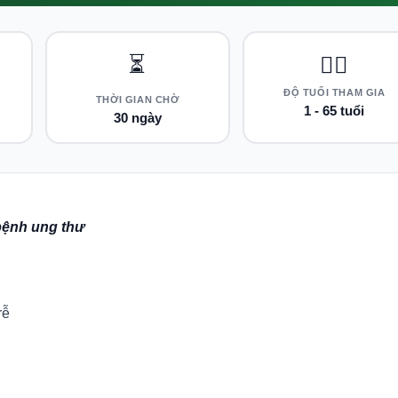
⏳
👨‍⚕️
ĐỘ TUỔI THAM GIA
THỜI GIAN CHỜ
1 - 65 tuổi
30 ngày
bệnh ung thư
rễ