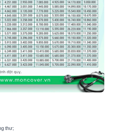
g thư;