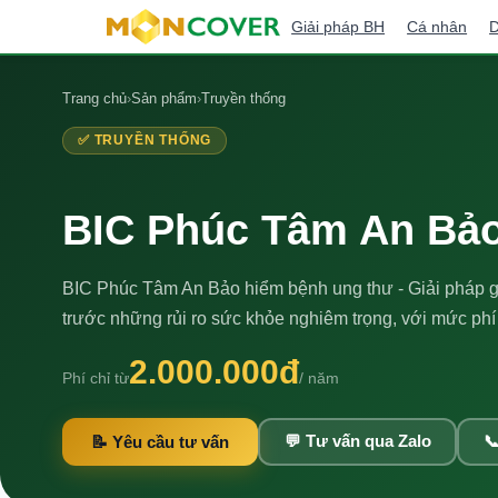
Giải pháp BH
Cá nhân
D
Trang chủ
›
Sản phẩm
›
Truyền thống
✅ TRUYỀN THỐNG
BIC Phúc Tâm An Bảo
BIC Phúc Tâm An Bảo hiểm bệnh ung thư - Giải pháp g
trước những rủi ro sức khỏe nghiêm trọng, với mức phí
2.000.000đ
Phí chỉ từ
/ năm
📝 Yêu cầu tư vấn
💬 Tư vấn qua Zalo
