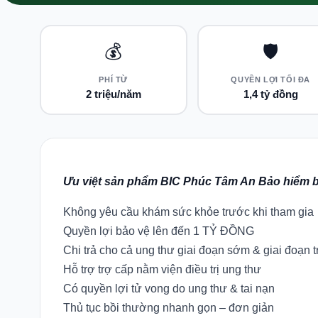
💰
🛡️
PHÍ TỪ
QUYỀN LỢI TỐI ĐA
2 triệu/năm
1,4 tỷ đồng
Ưu việt sản phẩm BIC Phúc Tâm An Bảo hiểm 
Không yêu cầu khám sức khỏe trước khi tham gia
Quyền lợi bảo vệ lên đến 1 TỶ ĐỒNG
Chi trả cho cả ung thư giai đoạn sớm & giai đoạn t
Hỗ trợ trợ cấp nằm viện điều trị ung thư
Có quyền lợi tử vong do ung thư & tai nạn
Thủ tục bồi thường nhanh gọn – đơn giản