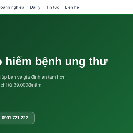
oanh nghiệp
Đại lý
Tin tức
Liên hệ
 hiểm bệnh ung thư
iúp bạn và gia đình an tâm hơn
 chỉ từ 39.000đ/năm.
 0901 721 222