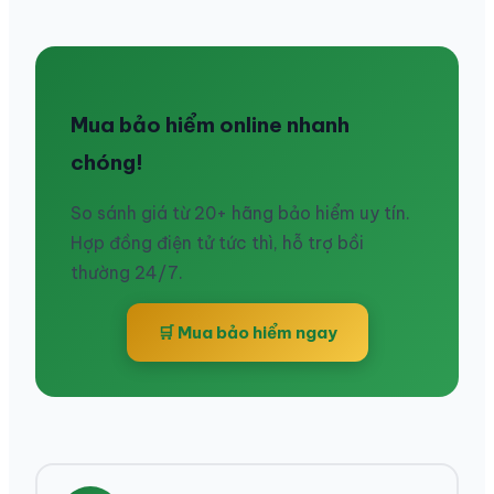
Mua bảo hiểm online nhanh
chóng!
So sánh giá từ 20+ hãng bảo hiểm uy tín.
Hợp đồng điện tử tức thì, hỗ trợ bồi
thường 24/7.
🛒 Mua bảo hiểm ngay