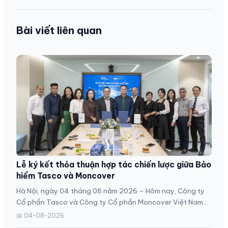
Bài viết liên quan
Lễ ký kết thỏa thuận hợp tác chiến lược giữa Bảo
hiểm Tasco và Moncover
Hà Nội, ngày 04 tháng 08 năm 2026 – Hôm nay, Công ty
Cổ phần Tasco và Công ty Cổ phần Moncover Việt Nam
đã...
📅 04-08-2026