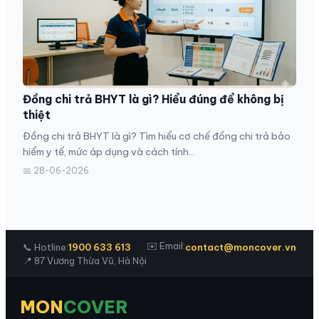
Đồng chi trả BHYT là gì? Hiểu đúng để không bị
thiệt
Đồng chi trả BHYT là gì? Tìm hiểu cơ chế đồng chi trả bảo
hiểm y tế, mức áp dụng và cách tính...
📅 28-06-2026
✉️ Email:
📞 Hotline:
1900 633 613
contact@moncover.vn
📍 87 Vương Thừa Vũ, Hà Nội
MON
COVER