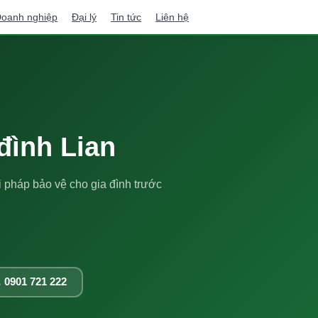
oanh nghiệp
Đại lý
Tin tức
Liên hệ
đình Lian
i pháp bảo vệ cho gia đình trước
 0901 721 222