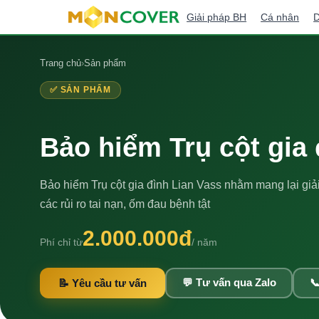
Giải pháp BH
Cá nhân
D
Trang chủ
›
Sản phẩm
✅ SẢN PHẨM
Bảo hiểm Trụ cột gia 
Bảo hiểm Trụ cột gia đình Lian Vass nhằm mang lại giả
các rủi ro tai nạn, ốm đau bệnh tật
2.000.000đ
Phí chỉ từ
/ năm
📝 Yêu cầu tư vấn
💬 Tư vấn qua Zalo
