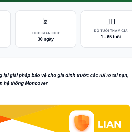
⏳
👨‍⚕️
ĐỘ TUỔI THAM GIA
THỜI GIAN CHỜ
1 - 65 tuổi
30 ngày
ại giải pháp bảo vệ cho gia đình trước các rủi ro tai nạn,
ên hệ thống Moncover