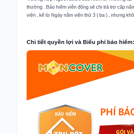
thường . Bảo hiểm viễn đông sẽ chi trả trợ cấp n
viện , kể từ Ngày nằm viện thứ 3 ( ba ) , nhưng kh
Chi tiết quyền lợi và Biểu phí bảo hiểm