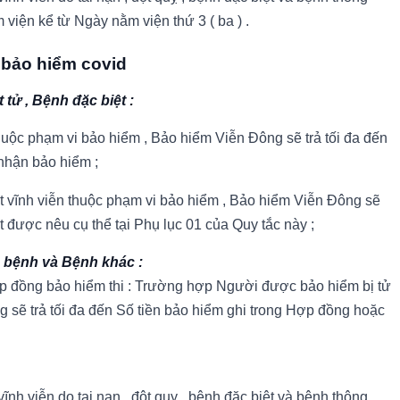
 viện kể từ Ngày nằm viện thứ 3 ( ba ) .
 bảo hiểm covid
 tử , Bệnh đặc biệt :
uộc phạm vi bảo hiểm , Bảo hiểm Viễn Đông sẽ trả tối đa đến
nhận bảo hiểm ;
 vĩnh viễn thuộc phạm vi bảo hiểm , Bảo hiểm Viễn Đông sẽ
ật được nêu cụ thể tại Phụ lục 01 của Quy tắc này ;
h bệnh và Bệnh khác :
ợp đồng bảo hiểm thi : Trường hợp Người được bảo hiểm bị tử
 sẽ trả tối đa đến Số tiền bảo hiểm ghi trong Hợp đồng hoặc
h viễn do tai nạn , đột quỵ , bệnh đặc biệt và bệnh thông