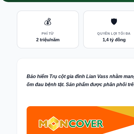
💰
🛡️
PHÍ TỪ
QUYỀN LỢI TỐI ĐA
2 triệu/năm
1,4 tỷ đồng
Bảo hiểm Trụ cột gia đình Lian Vass nhằm mang l
ốm đau bệnh tật. Sản phẩm được phân phối tr