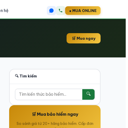
ên hệ
● MUA ONLINE
🛒 Mua ngay
🔍 Tìm kiếm
🔍
🛒 Mua bảo hiểm ngay
So sánh giá từ 20+ hãng bảo hiểm. Cấp đơn