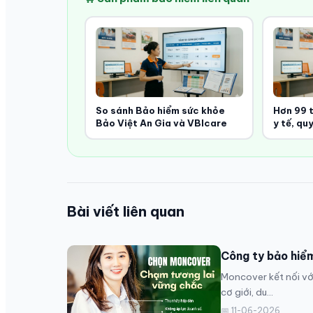
So sánh Bảo hiểm sức khỏe
Hơn 99 t
Bảo Việt An Gia và VBIcare
y tế, qu
Bài viết liên quan
Công ty bảo hiể
Moncover kết nối với
cơ giới, du...
📅 11-06-2026