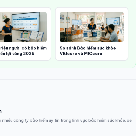
riệu người có bảo hiểm
So sánh Bảo hiểm sức khỏe
yền lợi tăng 2026
VBIcare và MICcare
m
 nhiều công ty bảo hiểm uy tín trong lĩnh vực bảo hiểm sức khỏe, xe