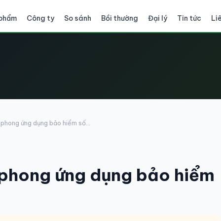
 phẩm
Công ty
So sánh
Bồi thường
Đại lý
Tin tức
Li
phong ứng dụng bảo hiểm số...
 phong ứng dụng bảo hiểm