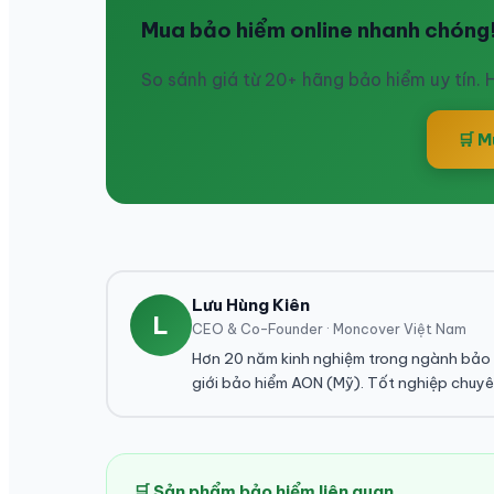
Mua bảo hiểm online nhanh chóng
So sánh giá từ 20+ hãng bảo hiểm uy tín. H
🛒 M
Lưu Hùng Kiên
L
CEO & Co-Founder · Moncover Việt Nam
Hơn 20 năm kinh nghiệm trong ngành bảo 
giới bảo hiểm AON (Mỹ). Tốt nghiệp chuyê
🛒 Sản phẩm bảo hiểm liên quan