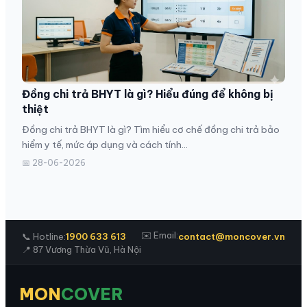
Đồng chi trả BHYT là gì? Hiểu đúng để không bị
thiệt
Đồng chi trả BHYT là gì? Tìm hiểu cơ chế đồng chi trả bảo
hiểm y tế, mức áp dụng và cách tính...
📅 28-06-2026
✉️ Email:
📞 Hotline:
1900 633 613
contact@moncover.vn
📍 87 Vương Thừa Vũ, Hà Nội
MON
COVER