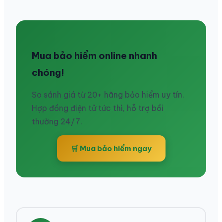
Mua bảo hiểm online nhanh
chóng!
So sánh giá từ 20+ hãng bảo hiểm uy tín.
Hợp đồng điện tử tức thì, hỗ trợ bồi
thường 24/7.
🛒 Mua bảo hiểm ngay