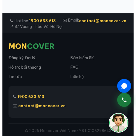
✉️ Email:
📞 Hotline:
1900 633 613
contact@moncover.vn
📍 87 Vương Thừa Vũ, Hà Nội
MON
COVER
Đăng ký Đại lý
Bảo hiểm SK
Hỗ trợ bồi thường
FAQ
Tin tức
Liên hệ
📞
1900 633 613
✉️
contact@moncover.vn
© 2026 Moncover Việt Nam · MST 0106298643