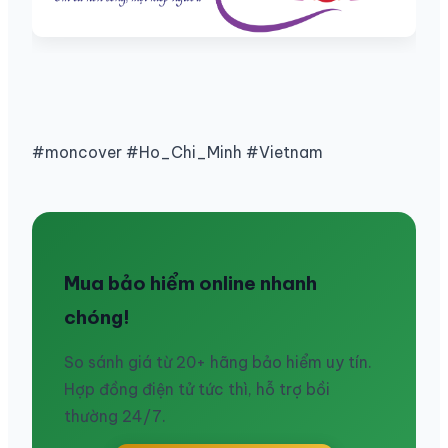
#moncover #Ho_Chi_Minh #Vietnam
Mua bảo hiểm online nhanh
chóng!
So sánh giá từ 20+ hãng bảo hiểm uy tín.
Hợp đồng điện tử tức thì, hỗ trợ bồi
thường 24/7.